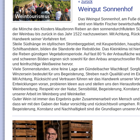
«
zurück
Weingut Sonnenhof
Das Weingut Sonnenhof, am Fuße d
wird von Martin Fischer bewirtschaf
die Mönche des Klosters Maulbronn Reben an den sonnendurchfluteten Süd
der Weinbau bis zurück in das Jahr 1522 nachzuweisen. Mit Achtung, Rücks
Handwerk seiner Vorfahren fort.
Steile Südhänge im idyllischen Stromberggebiet, mit Keuperböden, haupts
Schilfsandstein, bilden die Standorte der Rebstöcke. Das Kleinklima ist hier
die Reben günstigen Vegetationsperiode. Auf fast 80 % der Anbaufläche w
und schweren Böden eignen sich sowohl für den Anbau anspruchsvoller Ro
und feinfruchtige Weißweine hervor.
Viele Sonnenstunden, eine feine Lage am Gündelbacher Wachtkopf. Sorgfalt, 
Winzersein bedeutet für uns Begeisterung, Streben nach Qualität und im Ei
Mit Achtung, Rücksicht und Vertrauen führen wir das Handwerk unserer Vorfa
Entwicklungen voran, probieren Ideen aus und stellen uns den Herausfor
Weinbereitung. Respekt vor der Natur, Sensibilität, Begeisterung, Konstan
unserer Arbeit im Weinberg und Weinkeller.
Guter Wein ist immer das Ergebnis guter Zusammenarbeit von Mensch und Na
dass wir mit den Gaben der Natur vorsichtig und rücksichtsvoll umgehen. Res
Begeisterung, Konstanz und Nachhaltigkeit sind die Grundlagen unserer Ar