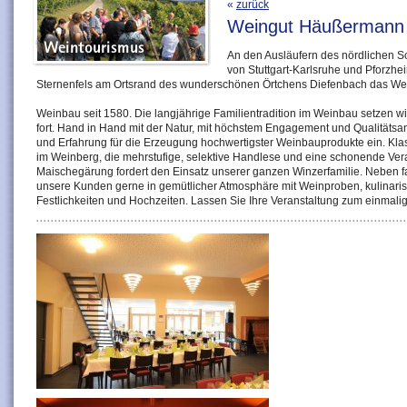
«
zurück
Weingut Häußermann
An den Ausläufern des nördlichen S
von Stuttgart-Karlsruhe und Pforzhe
Sternenfels am Ortsrand des wunderschönen Örtchens Diefenbach das W
Weinbau seit 1580. Die langjährige Familientradition im Weinbau setzen w
fort. Hand in Hand mit der Natur, mit höchstem Engagement und Qualitätsa
und Erfahrung für die Erzeugung hochwertigster Weinbauprodukte ein. Klas
im Weinberg, die mehrstufige, selektive Handlese und eine schonende Verar
Maischegärung fordert den Einsatz unserer ganzen Winzerfamilie. Neben 
unsere Kunden gerne in gemütlicher Atmosphäre mit Weinproben, kulinaris
Festlichkeiten und Hochzeiten. Lassen Sie Ihre Veranstaltung zum einmali