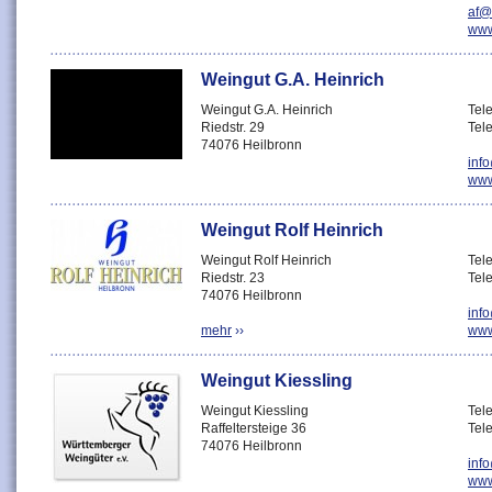
af@
www
Weingut G.A. Heinrich
Weingut G.A. Heinrich
Tel
Riedstr. 29
Tel
74076 Heilbronn
inf
www
Weingut Rolf Heinrich
Weingut Rolf Heinrich
Tel
Riedstr. 23
Tel
74076 Heilbronn
inf
mehr
››
www
Weingut Kiessling
Weingut Kiessling
Tel
Raffeltersteige 36
Tel
74076 Heilbronn
inf
www