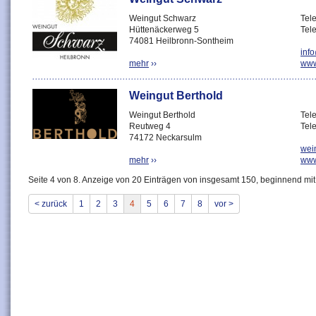
Weingut Schwarz
Tel
Hüttenäckerweg 5
Tel
74081 Heilbronn-Sontheim
inf
mehr
››
www
Weingut Berthold
Weingut Berthold
Tel
Reutweg 4
Tel
74172 Neckarsulm
wei
mehr
››
www
Seite 4 von 8. Anzeige von 20 Einträgen von insgesamt 150, beginnend mit
< zurück
1
2
3
4
5
6
7
8
vor >