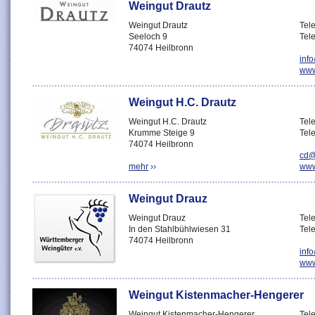
Weingut Drautz
Weingut Drautz
Tel
Seeloch 9
Tel
74074 Heilbronn
inf
www
Weingut H.C. Drautz
Weingut H.C. Drautz
Tel
Krumme Steige 9
Tel
74074 Heilbronn
cd@
mehr
››
www
Weingut Drauz
Weingut Drauz
Tel
In den Stahlbühlwiesen 31
Tel
74074 Heilbronn
inf
www
Weingut Kistenmacher-Hengerer
Weingut Kistenmacher-Hengerer
Tel