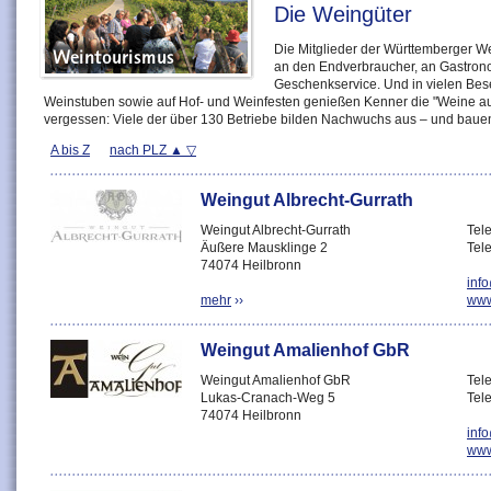
Die Weingüter
Die Mitglieder der Württemberger We
an den Endverbraucher, an Gastron
Geschenkservice. Und in vielen Bes
Weinstuben sowie auf Hof- und Weinfesten genießen Kenner die "Weine aus
vergessen: Viele der über 130 Betriebe bilden Nachwuchs aus – und bauen 
A bis Z
nach PLZ
Weingut Albrecht-Gurrath
Weingut Albrecht-Gurrath
Tel
Äußere Mausklinge 2
Tel
74074 Heilbronn
inf
mehr
››
www
Weingut Amalienhof GbR
Weingut Amalienhof GbR
Tel
Lukas-Cranach-Weg 5
Tel
74074 Heilbronn
inf
www