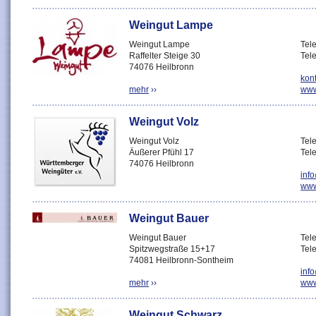
Weingut Lampe
Weingut Lampe
Tel
Raffelter Steige 30
Tel
74076 Heilbronn
kon
mehr
››
www
Weingut Volz
Weingut Volz
Tel
Äußerer Pfühl 17
Tel
74076 Heilbronn
inf
www
Weingut Bauer
Weingut Bauer
Tel
Spitzwegstraße 15+17
Tel
74081 Heilbronn-Sontheim
inf
mehr
››
www
Weingut Schwarz