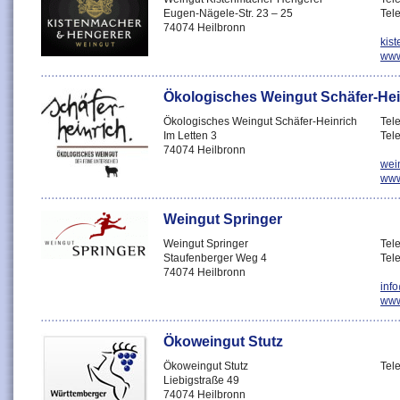
Eugen-Nägele-Str. 23 – 25
Tel
74074 Heilbronn
kis
www
Ökologisches Weingut Schäfer-Hei
Ökologisches Weingut Schäfer-Heinrich
Tel
Im Letten 3
Tel
74074 Heilbronn
wei
www
Weingut Springer
Weingut Springer
Tel
Staufenberger Weg 4
Tel
74074 Heilbronn
inf
www
Ökoweingut Stutz
Ökoweingut Stutz
Tele
Liebigstraße 49
74074 Heilbronn