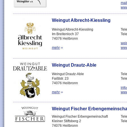
mai
www
Weingut Albrecht-Kiessling
Weingut Albrecht-Kiessling
Tel
Im Breitenloch 37
Tel
74076 Heilbronn
wei
mehr
››
www
Weingut Drautz-Able
Weingut Drautz-Able
Tel
Faißtstr. 23
Tel
74076 Heilbronn
inf
mehr
››
www
Weingut Fischer Erbengemeinscha
Weingut Fischer Erbengemeinschaft
Tel
Kleiner Stiftsberg 2
Tel
74076 Heilbronn