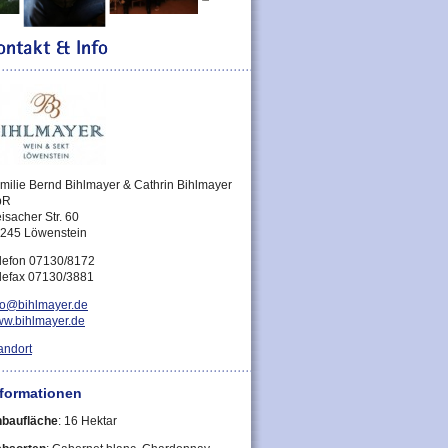
milie Bernd Bihlmayer & Cathrin Bihlmayer
bR
isacher Str. 60
245 Löwenstein
lefon 07130/8172
lefax 07130/3881
fo@bihlmayer.de
w.bihlmayer.de
andort
nformationen
baufläche
: 16 Hektar