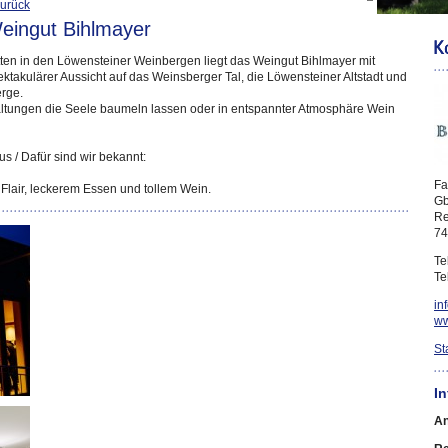
urück
eingut Bihlmayer
tten in den Löwensteiner Weinbergen liegt das Weingut Bihlmayer mit
ektakulärer Aussicht auf das Weinsberger Tal, die Löwensteiner Altstadt und
erge.
altungen die Seele baumeln lassen oder in entspannter Atmosphäre Wein
 / Dafür sind wir bekannt:
Fa
Flair, leckerem Essen und tollem Wein.
G
Re
74
Te
Te
in
ww
St
I
An